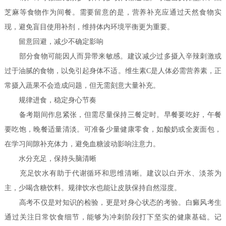
芝麻等食物作为间餐。需要留意的是，营养补充应通过天然食物实
现，避免盲目使用补剂，维持体内环境平衡更为重要。
留意回避，减少不确定影响
部分食物可能因人而异带来敏感。建议减少过多摄入辛辣刺激或
过于油腻的食物，以免引起身体不适。维生素C是人体必需营养素，正
常摄入蔬果不会造成问题，但无需刻意大量补充。
规律进食，稳定身心节奏
备考期间作息紧张，但需尽量保持三餐定时。早餐要吃好，午餐
要吃饱，晚餐适量清淡。可准备少量健康零食，如酸奶或全麦面包，
在学习间隙补充体力，避免血糖波动影响注意力。
水分充足，保持头脑清晰
充足饮水有助于代谢循环和思维清晰。建议以白开水、淡茶为
主，少喝含糖饮料。规律饮水也能让皮肤保持自然湿度。
高考不仅是对知识的检验，更是对身心状态的考验。白癜风考生
通过关注日常饮食细节，能够为冲刺阶段打下坚实的健康基础。记