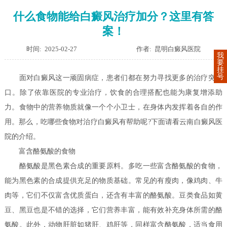
什么食物能给白癜风治疗加分？这里有答
案！
时间: 2025-02-27
作者: 昆明白癜风医院
我
要
挂
号
面对白癜风这一顽固病症，患者们都在努力寻找更多的治疗突破
口。除了依靠医院的专业治疗，饮食的合理搭配也能为康复增添助
力。食物中的营养物质就像一个个小卫士，在身体内发挥着各自的作
用。那么，吃哪些食物对治疗白癜风有帮助呢?下面请看云南白癜风医
院的介绍。
富含酪氨酸的食物
酪氨酸是黑色素合成的重要原料。多吃一些富含酪氨酸的食物，
能为黑色素的合成提供充足的物质基础。常见的有瘦肉，像鸡肉、牛
肉等，它们不仅富含优质蛋白，还含有丰富的酪氨酸。豆类食品如黄
豆、黑豆也是不错的选择，它们营养丰富，能有效补充身体所需的酪
氨酸。此外，动物肝脏如猪肝、鸡肝等，同样富含酪氨酸，适当食用