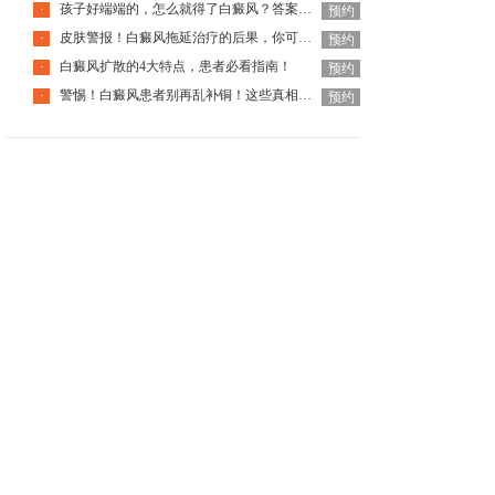
孩子好端端的，怎么就得了白癜风？答案全在这里面！
·
预约
皮肤警报！白癜风拖延治疗的后果，你可能承担不起
·
预约
白癜风扩散的4大特点，患者必看指南！
·
预约
警惕！白癜风患者别再乱补铜！这些真相你必须知道！
·
预约