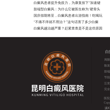
白癜风患者提升免疫力，为康复按下“加速键
肢端型白癜风：为什么它被医生称为‘硬骨头
国庆假期将至，白癜风患者出游指南！吃喝玩
“不痛不痒就不用治？”这句话害了多少白癜
白癜风越治越严重？赶紧查查是不是这些原因
白
局限
散发
肢端
节段
泛发
完全
医院
Cop
滇IC