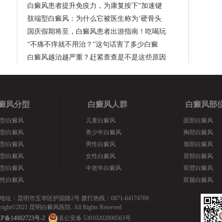
白癜风患者提升免疫力，为康复按下“加速键
肢端型白癜风：为什么它被医生称为‘硬骨头
国庆假期将至，白癜风患者出游指南！吃喝玩
“不痛不痒就不用治？”这句话害了多少白癜
白癜风越治越严重？赶紧查查是不是这些原因
癜风分型
白癜风人群
白癜风部
型白癜风
儿童白癜风
面部白癜风
型白癜风
青少年白癜风
胸部白癜风
型白癜风
男性白癜风
颈部白癜风
型白癜风
女性白癜风
背部白癜风
型白癜风
中老年白癜风
双臂白癜风
性白癜风
双腿白癜风
地址：昆明市五华区护国路2号 拨打热线：0871-64174769
yright©2021 昆明白癜风医院. All Rights Reserved
P备14002723号-2
滇公安备 53010202000563号