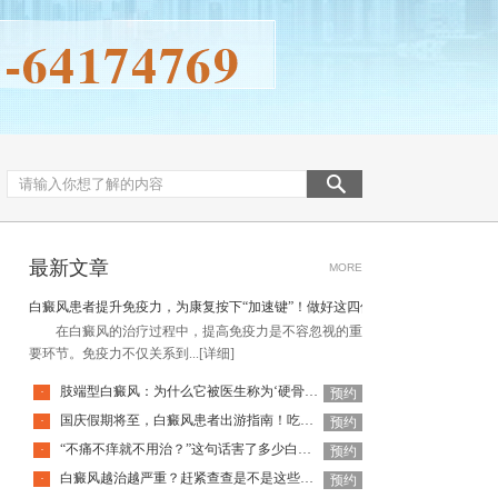
最新文章
MORE
白癜风患者提升免疫力，为康复按下“加速键”！做好这四件事
在白癜风的治疗过程中，提高免疫力是不容忽视的重
要环节。免疫力不仅关系到...
[详细]
肢端型白癜风：为什么它被医生称为‘硬骨头’？
·
预约
国庆假期将至，白癜风患者出游指南！吃喝玩乐不犯忌，开心度假稳
·
预约
“不痛不痒就不用治？”这句话害了多少白癜风患者！
·
预约
白癜风越治越严重？赶紧查查是不是这些原因！
·
预约