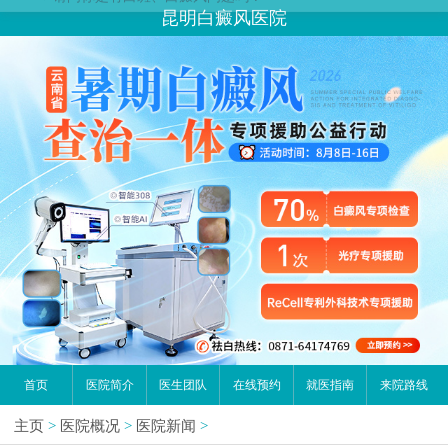
您好,这里是在线预约挂号平台！
昆明白癜风医院
请问你是有白斑、白癜风问题吗？
首页
医院简介
医生团队
在线预约
就医指南
来院路线
主页
>
医院概况
>
医院新闻
>