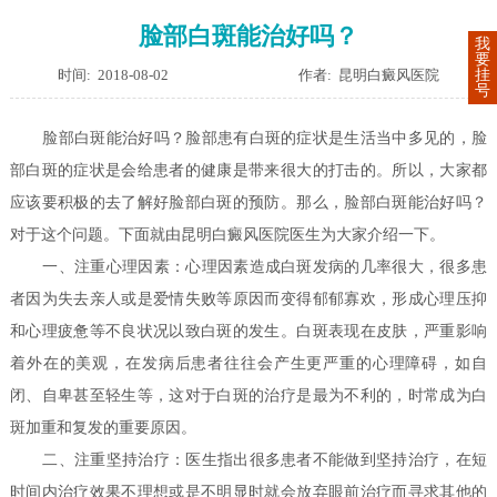
脸部白斑能治好吗？
我
要
时间: 2018-08-02
作者: 昆明白癜风医院
挂
号
脸部白斑能治好吗？脸部患有白斑的症状是生活当中多见的，脸
部白斑的症状是会给患者的健康是带来很大的打击的。所以，大家都
应该要积极的去了解好脸部白斑的预防。那么，脸部白斑能治好吗？
对于这个问题。下面就由昆明白癜风医院医生为大家介绍一下。
一、注重心理因素：
心理因素造成白斑发病的几率很大，很多患
者因为失去亲人或是爱情失败等原因而变得郁郁寡欢，形成心理压抑
和心理疲惫等不良状况以致白斑的发生。白斑表现在皮肤，严重影响
着外在的美观，在发病后患者往往会产生更严重的心理障碍，如自
闭、自卑甚至轻生等，这对于白斑的治疗是最为不利的，时常成为白
斑加重和复发的重要原因。
二、注重坚持治疗：
医生指出很多患者不能做到坚持治疗，在短
时间内治疗效果不理想或是不明显时就会放弃眼前治疗而寻求其他的