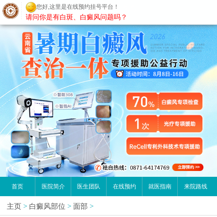
您好,这里是在线预约挂号平台！
昆明白癜风医院
请问你是有白斑、白癜风问题吗？
首页
医院简介
医生团队
在线预约
就医指南
来院路线
主页
>
白癜风部位
>
面部
>