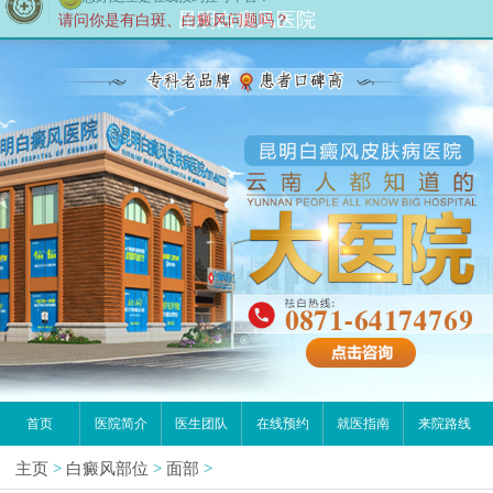
您好,这里是在线预约挂号平台！
昆明白癜风医院
请问你是有白斑、白癜风问题吗？
首页
医院简介
医生团队
在线预约
就医指南
来院路线
主页
>
白癜风部位
>
面部
>