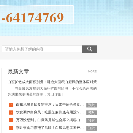
最新文章
MORE
白斑扩散成大面积别慌！讲透大面积白癜风的整体应对策略
当白癜风发展到大面积扩散的阶段，不仅会给患者的
外观带来更明显的影响，其...
[详细]
白癜风患者饮食需注意：日常中适合多食用哪些蔬菜？
·
预约
饮食调养白癜风：吃黑芝麻到底有用没？昆明白癜风医院给你划重点
·
预约
万万没想到，白癜风竟然也会疼？揭秘白斑背后的“疼痛真相”
·
预约
别让饮食习惯拖了后腿！白癜风患者避开这些食物，身体会感谢你
·
预约