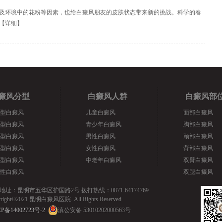
及环境中的花粉等因素，也给白癜风朋友的皮肤状态带来新的挑战。科学的春
【
详细
】
癜风分型
白癜风人群
白癜风部
型白癜风
儿童白癜风
面部白癜风
型白癜风
青少年白癜风
胸部白癜风
型白癜风
男性白癜风
颈部白癜风
型白癜风
女性白癜风
背部白癜风
型白癜风
中老年白癜风
双臂白癜风
性白癜风
双腿白癜风
地址：昆明市五华区护国路2号 拨打热线：0871-64174769
yright©2021 昆明白癜风医院. All Rights Reserved
P备14002723号-2
滇公安备 53010202000563号