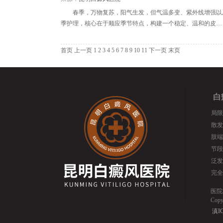
春季，万物复苏，阳气生发，但气温多变、紫外线增强以
季护理，核心在于顺应季节特点，构建一个稳定、温和的皮…
首页
上一页
1
2
3
4
5
6
7
8
9
10
11
下一页
末页
白
局限
散发
肢端
节段
泛发
完全
医院
Cop
滇IC