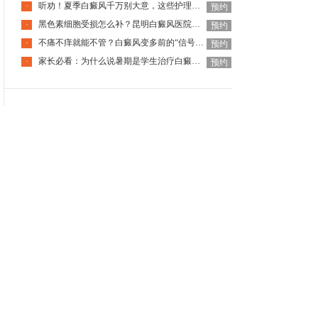
听劝！夏季白癜风千万别大意，这些护理细节能救急
·
预约
黑色素细胞受损怎么补？昆明白癜风医院：这几样食材建议常上餐桌
·
预约
不痛不痒就能不管？白癜风变多前的“信号”，千万别忽视！
·
预约
家长必看：为什么说暑期是学生治疗白癜风的“黄金期”
·
预约