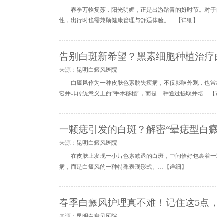
春季万物复苏，阳光明媚，正是出游踏青的好时节。对于
性，出行时也需兼顾健康管理与舒适体验。…【
详细
】
告别白斑新希望？黑素细胞种植治疗
来源：
昆明白癜风医院
白癜风作为一种皮肤色素脱失疾病，不仅影响外观，也常
它并非传统意义上的“手术移植”，而是一种通过提取并培…【
一颗痣引发的白斑？解密“晕痣型白癜
来源：
昆明白癜风医院
​在皮肤上发现一小片色素减退的白斑，中间恰好包裹着一
病，而是白癜风的一种特殊表现形式。…【
详细
】
春季白癜风护理真不难！记住这5点，
来源：
昆明白癜风医院