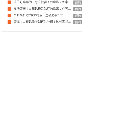
孩子好端端的，怎么就得了白癜风？答案全在这里面！
·
预约
皮肤警报！白癜风拖延治疗的后果，你可能承担不起
·
预约
白癜风扩散的4大特点，患者必看指南！
·
预约
警惕！白癜风患者别再乱补铜！这些真相你必须知道！
·
预约