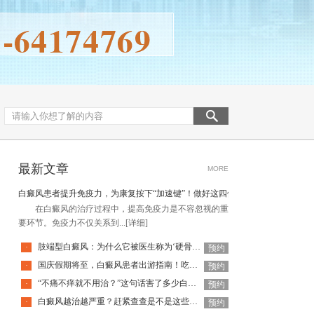
最新文章
MORE
白癜风患者提升免疫力，为康复按下“加速键”！做好这四件事
在白癜风的治疗过程中，提高免疫力是不容忽视的重
要环节。免疫力不仅关系到...
[详细]
肢端型白癜风：为什么它被医生称为‘硬骨头’？
·
预约
国庆假期将至，白癜风患者出游指南！吃喝玩乐不犯忌，开心度假稳
·
预约
“不痛不痒就不用治？”这句话害了多少白癜风患者！
·
预约
白癜风越治越严重？赶紧查查是不是这些原因！
·
预约