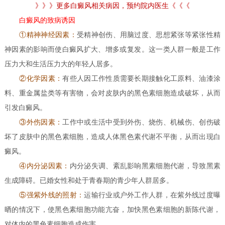
》》》更多白癜风相关病因，预约院内医生《《《
白癜风的致病诱因
①精神神经因素：
受精神创伤、用脑过度、思想紧张等紧张性精
神因素的影响而使白癜风扩大、增多或复发。这一类人群一般是工作
压力大和生活压力大的年轻人居多。
②化学因素：
有些人因工作性质需要长期接触化工原料、油漆涂
料、重金属盐类等有害物，会对皮肤内的黑色素细胞造成破坏，从而
引发白癜风。
③外伤因素：
工作中或生活中受到外伤、烧伤、机械伤、创伤破
坏了皮肤中的黑色素细胞，造成人体黑色素代谢不平衡，从而出现白
癜风。
④内分泌因素：
内分泌失调、紊乱影响黑素细胞代谢，导致黑素
生成障碍。已婚女性和处于青春期的青少年人群居多。
⑤强紫外线的照射：
运输行业或户外工作人群，在紫外线过度曝
晒的情况下，使黑色素细胞功能亢奋，加快黑色素细胞的新陈代谢，
对体内的黑色素细胞造成伤害。