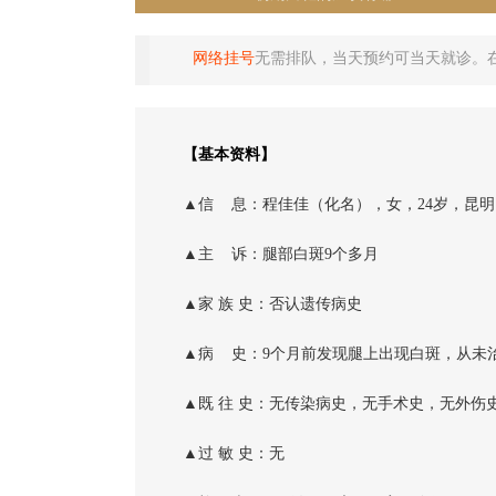
网络挂号
无需排队，当天预约可当天就诊。
【基本资料】
▲信 息：程佳佳（化名），女，24岁，昆明
▲主 诉：腿部白斑9个多月
▲家 族 史：否认遗传病史
▲病 史：9个月前发现腿上出现白斑，从未
▲既 往 史：无传染病史，无手术史，无外伤
▲过 敏 史：无