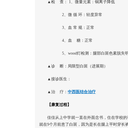
▲检 查： 1、微量元素：铜离子降低
2、微 循 环：轻度异常
3、血 常 规：正常
4、血 糖：正常
5、wood灯检测：腿部白斑色素脱失
▲诊 断：局限型白斑（进展期）
▲接诊医生：
▲治 疗：
中西医结合治疗
【康复过程】
佳佳从上中学就一直在外面念书，住在学校的
就在9个月前患了白斑，因为是长在腿上平时穿长