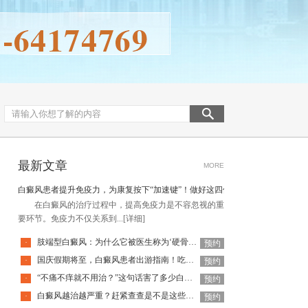
最新文章
MORE
白癜风患者提升免疫力，为康复按下“加速键”！做好这四件事
在白癜风的治疗过程中，提高免疫力是不容忽视的重
要环节。免疫力不仅关系到...
[详细]
肢端型白癜风：为什么它被医生称为‘硬骨头’？
·
预约
国庆假期将至，白癜风患者出游指南！吃喝玩乐不犯忌，开心度假稳
·
预约
“不痛不痒就不用治？”这句话害了多少白癜风患者！
·
预约
白癜风越治越严重？赶紧查查是不是这些原因！
·
预约