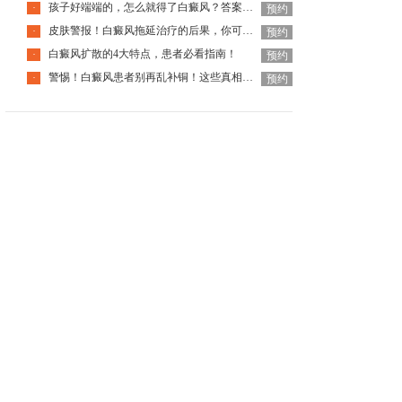
孩子好端端的，怎么就得了白癜风？答案全在这里面！
·
预约
皮肤警报！白癜风拖延治疗的后果，你可能承担不起
·
预约
白癜风扩散的4大特点，患者必看指南！
·
预约
警惕！白癜风患者别再乱补铜！这些真相你必须知道！
·
预约