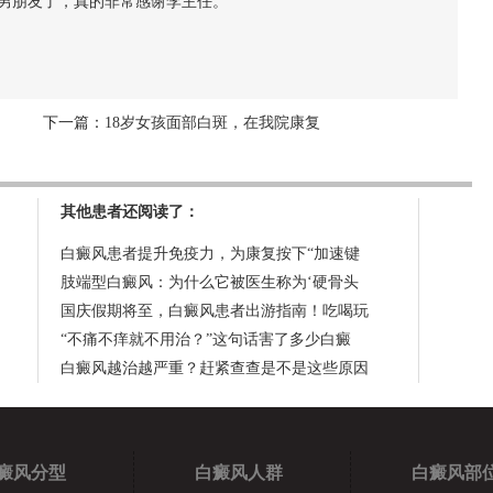
男朋友了，真的非常感谢李主任。
下一篇：
18岁女孩面部白斑，在我院康复
其他患者还阅读了：
白癜风患者提升免疫力，为康复按下“加速键
肢端型白癜风：为什么它被医生称为‘硬骨头
国庆假期将至，白癜风患者出游指南！吃喝玩
“不痛不痒就不用治？”这句话害了多少白癜
白癜风越治越严重？赶紧查查是不是这些原因
癜风分型
白癜风人群
白癜风部