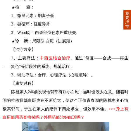
▲检 查：
我
1、微量元素：铜离子低
要
挂
2、微循环：轻度异常
号
3、Wood灯：白斑部位色素严重脱失
▲诊 断：
局限型
白斑（进展期）
【治疗方案】
1、主要疗法：
中西医结合治疗
。通过“修复——合成——再生
——复色”等阶段性的系统、规范治疗；
2、辅助疗法：食疗、心理疗法（心理疏导）。
【康复过程】
陈桃家人2年前发现他背部有块小白斑，当时也没太在意。随着时
间的推移背部白斑也在不断扩大，使这个正值青春期的陈桃患者心情
极其郁闷，于是在家人的陪伴下四处求医，但效果不佳。
>>>身上有
白斑能用药膏擦拭吗？外用药能治好白斑吗？