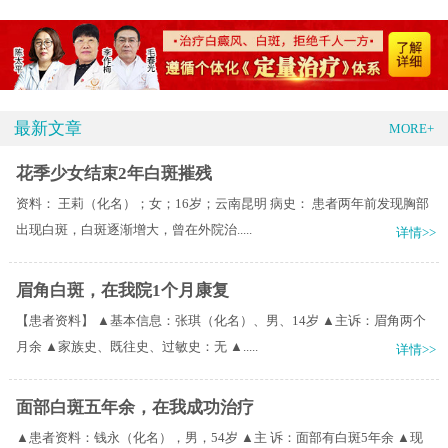
最新文章
MORE+
花季少女结束2年白斑摧残
资料： 王莉（化名）；女；16岁；云南昆明 病史： 患者两年前发现胸部
出现白斑，白斑逐渐增大，曾在外院治.....
详情>>
眉角白斑，在我院1个月康复
【患者资料】 ▲基本信息：张琪（化名）、男、14岁 ▲主诉：眉角两个
月余 ▲家族史、既往史、过敏史：无 ▲.....
详情>>
面部白斑五年余，在我成功治疗
▲患者资料：钱永（化名），男，54岁 ▲主 诉：面部有白斑5年余 ▲现