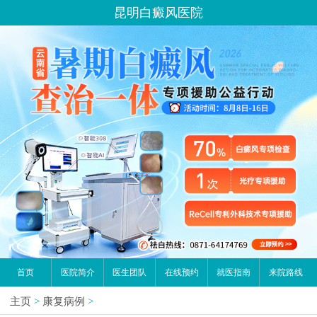
昆明白癜风医院
首页
医院简介
医生团队
在线预约
就医指南
来院路线
主页
>
康复病例
>