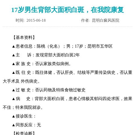
17岁男生背部大面积白斑，在我院康复
时间: 2015-06-18
作者: 昆明白癜风医院
【基本资料】
▲患者信息：陈桃（化名）；男；17岁；昆明市五华区
▲主 诉：发现背部大面积白斑2年
▲家 族 史：否认家族类似病例。
▲既 往 史：既往体健，否认肝炎、结核等严重传染病史，否认重
大手术及 外伤病史。
▲过 敏 史：否认药物及特殊食物过敏史
▲病 史：背部大面积白斑，患者心情极其郁闷四处求医，效果
不佳；特来我院就诊。
▲接诊医生：
▲同形反应：无
【检查诊断】