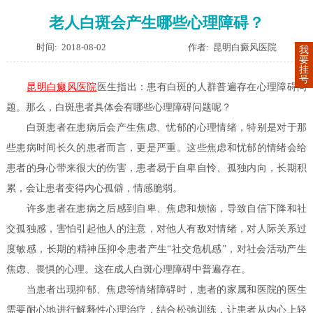
老人白斑会产生哪些心理障碍？
时间: 2018-08-02
作者: 昆明白癜风医院
我
要
挂
号
昆明白癜风医院
医生指出：患有白斑的人群普遍存在心理障碍问
题。那么，白斑患者具体会有哪些心理障碍问题呢？
白斑患者在患病后会产生焦虑、忧郁的心理情绪，特别是对于那
些患病时间长久的患者而言，更是严重。这些焦虑和忧郁的情绪会给
患者的身心带来很大的伤害，患者易于自卑自怜、孤独内向，长期积
累，会让患者变得内心孤僻，情感脆弱。
许多患者在患病之后感到自卑、焦虑和烦恼，导致自信下降和社
交孤独感，害怕引起他人的注意，对他人有敌对情绪，对人际关系过
度敏感，长期的精神压抑令患者产生“社交危机感”，对社会活动产生
焦虑、畏惧的心理。这在成人白斑心理障碍中普遍存在。
当患者出现抑郁、焦虑等情绪障碍时，患者的家属和医院的医生
需要耐心地进行解释性心理治疗，结合松弛训练，让患者从内心上轻