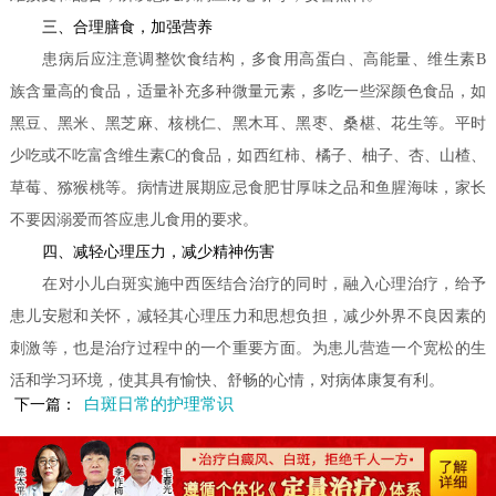
三、合理膳食，加强营养
患病后应注意调整饮食结构，多食用高蛋白、高能量、维生素B
族含量高的食品，适量补充多种微量元素，多吃一些深颜色食品，如
黑豆、黑米、黑芝麻、核桃仁、黑木耳、黑枣、桑椹、花生等。平时
少吃或不吃富含维生素C的食品，如西红柿、橘子、柚子、杏、山楂、
草莓、猕猴桃等。病情进展期应忌食肥甘厚味之品和鱼腥海味，家长
不要因溺爱而答应患儿食用的要求。
四、减轻心理压力，减少精神伤害
在对小儿白斑实施中西医结合治疗的同时，融入心理治疗，给予
患儿安慰和关怀，减轻其心理压力和思想负担，减少外界不良因素的
刺激等，也是治疗过程中的一个重要方面。为患儿营造一个宽松的生
活和学习环境，使其具有愉快、舒畅的心情，对病体康复有利。
白斑日常的护理常识
下一篇：